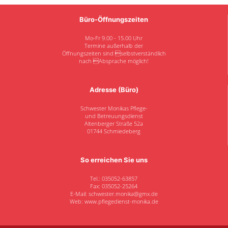
Büro-Öffnungszeiten
Mo-Fr 9.00 - 15.00 Uhr
Termine außerhalb der
Öffnungszeiten sind selbstverständlich
nach Absprache möglich!
Adresse (Büro)
Schwester Monikas Pflege-
und Betreuungsdienst
Altenberger Straße 52a
01744 Schmiedeberg
So erreichen Sie uns
Tel.: 035052-63857
Fax: 035052-25264
E-Mail: schwester.monika@gmx.de
Web: www.pflegedienst-monika.de